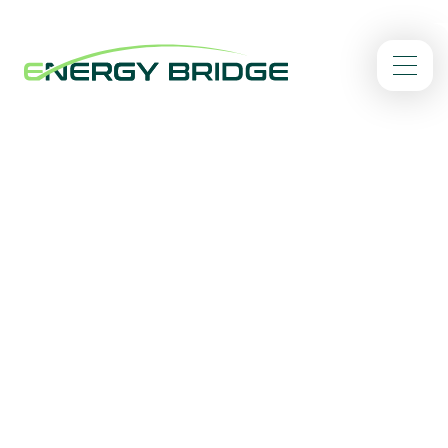
/
Home
Actueel
Energy Bridge
Ontdek het laatste nieuws over de ontwikkelingen bij
Energy Bridge
Filter op: