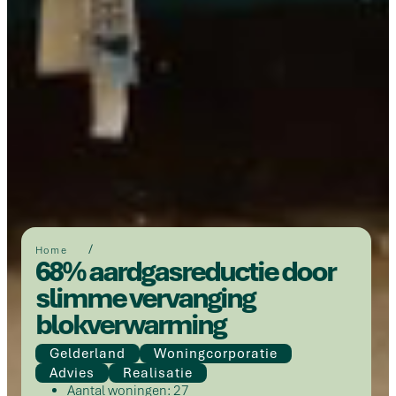
/
Home
68% aardgasreductie door
slimme vervanging
blokverwarming
Gelderland
Woningcorporatie
Advies
Realisatie
Aantal woningen: 27