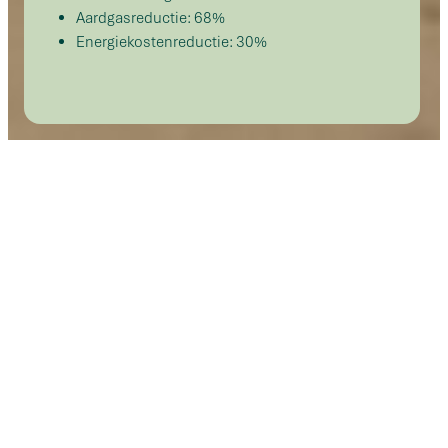
Aardgasreductie: 68%
Energiekostenreductie: 30%
In Doetinchem staat het wooncomplex van
woningcorporatie Sité Woondiensten aan de Erdbrinkplein.
De blokverwarming levert warmte aan 27 huurwoningen en
is sinds 2015 eigendom van Eteck. De 17 jaar oude
warmtevoorziening, een WKK met cv-ketels dat zowel
ruimteverwarming als warm tapwater maakt, was aan
vervanging toe. Daarnaast wil de woningcorporatie graag
ook zonnepanelen op het dak. Energy Bridge heeft gekeken
naar de beste, integrale verduurzamingsoplossing en heeft
deze binnen drie weken uitgevoerd.