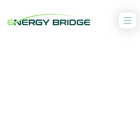
/
Home
Duurzame warmte voor
woningcorporaties
Verduurzaam wooncomplexen met blokverwarming
eenvoudig en zorgeloos. Met onze bewezen aanpak nemen
wij het hele traject uit handen. Vanaf dag één daalt de
energierekening voor de huurder.
Verduurzamen